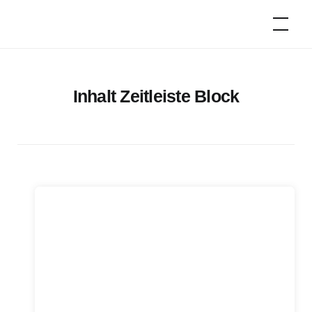
Zum
Oldtimer-
Inhalt
Camper
springen
Inhalt Zeitleiste Block