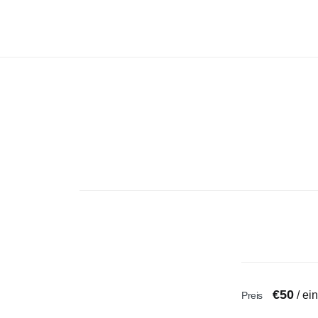
Zum
Oldtimer-
Inhalt
Camper
springen
€
50
/ ein
Preis