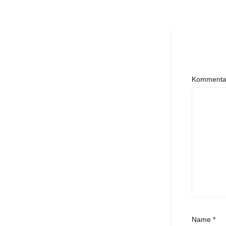
Komment
Name
*