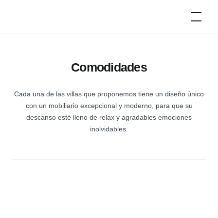
Ir
Campers
de
al
época
contenido
Comodidades
Cada una de las villas que proponemos tiene un diseño único
con un mobiliario excepcional y moderno, para que su
descanso esté lleno de relax y agradables emociones
inolvidables.