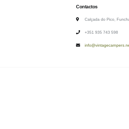
Contactos
Calçada do Pico, Funch
+351 935 743 598
info@vintagecampers.n