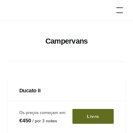
Passar
Campistas
ao
Vintage
conteúdo
Campervans
Ducato II
Os preços começam em:
Livro
€
450
por 3 noites