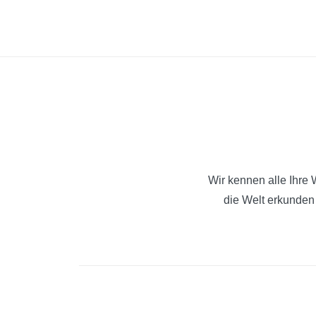
Zum
Oldtimer-
Inhalt
Camper
springen
Wir kennen alle Ihre
die Welt erkunden 