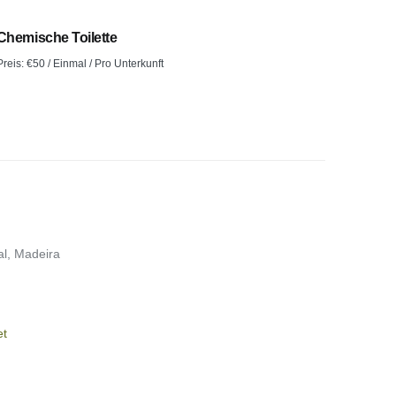
Chemische Toilette
Preis:
€
50
/ Einmal / Pro Unterkunft
al, Madeira
et