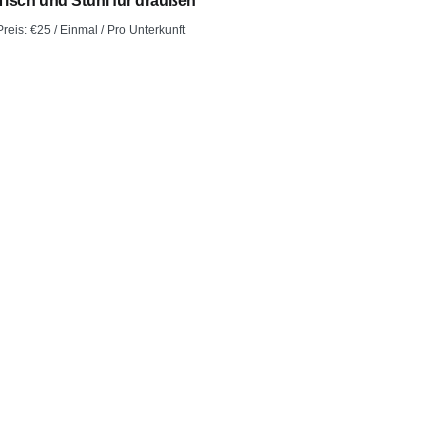
Tisch und Stuhl für draußen
Preis:
€
25
/ Einmal / Pro Unterkunft