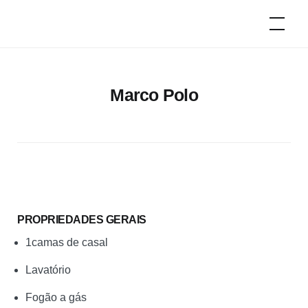
Skip
Campeurs
to
d'époque
content
Marco Polo
PROPRIEDADES GERAIS
1camas de casal
Lavatório
Fogão a gás