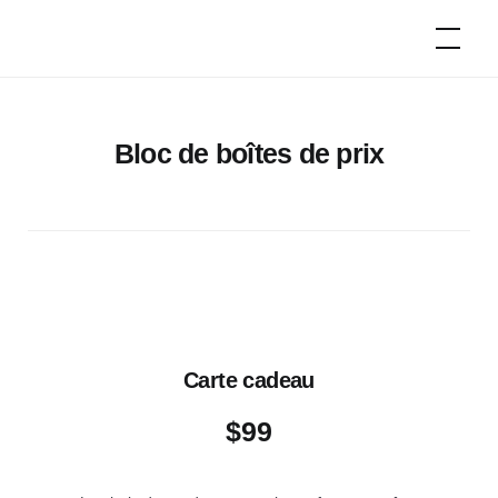
Skip
Campeurs
to
d'époque
content
Bloc de boîtes de prix
Carte cadeau
$
99