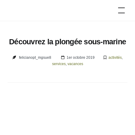
Skip
Campeurs
to
d'époque
content
Découvrez la plongée sous-marine
felicianopt_mgsue8
1er octobre 2019
activités
,
services
,
vacances