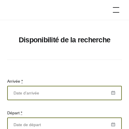
Skip
Campeurs
to
d'époque
content
Disponibilité de la recherche
Arrivée
*
Départ
*