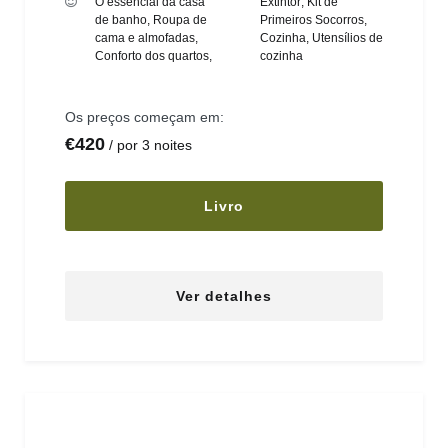
O essencial da casa
Extintor
,
Kit de
de banho
,
Roupa de
Primeiros Socorros
,
cama e almofadas
,
Cozinha
,
Utensílios de
Conforto dos quartos
,
cozinha
Os preços começam em:
€
420
por 3 noites
Livro
Ver detalhes