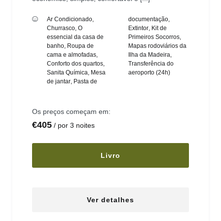
Ar Condicionado
,
documentação
,
Churrasco
,
O
Extintor
,
Kit de
essencial da casa de
Primeiros Socorros
,
banho
,
Roupa de
Mapas rodoviários da
cama e almofadas
,
Ilha da Madeira
,
Conforto dos quartos
,
Transferência do
Sanita Química
,
Mesa
aeroporto (24h)
de jantar
,
Pasta de
Os preços começam em:
€
405
por 3 noites
Livro
Ver detalhes