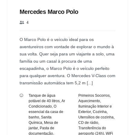
Mercedes Marco Polo
4
O Marco Polo é o veículo ideal para os
aventureiros com vontade de explorar o mundo à
sua volta. Quer seja para um viajante a solo, uma
família ou um casal à procura de uma
escapadinha, o Marco Polo é o veículo perfeito
para qualquer aventura. O Mercedes V-Class com
transmissão automática tem 5,2 m [...]
Tanque de água
Primeiros Socorros
,
potável de 40 litros
,
Ar
Aquecimento
,
Condicionado
,
O
Iluminação Interior e
essencial da casa de
Exterior
,
Cozinha
,
banho
,
Sanita
Utensílios de cozinha
,
Química
,
Mesa de
CD de rádio
,
jantar
,
Pasta de
Transferência do
documentação
,
aeroporto (24h)
,
WiFi