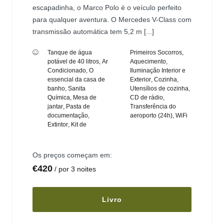
escapadinha, o Marco Polo é o veículo perfeito
para qualquer aventura. O Mercedes V-Class com
transmissão automática tem 5,2 m [...]
Tanque de água
Primeiros Socorros
,
potável de 40 litros
,
Ar
Aquecimento
,
Condicionado
,
O
Iluminação Interior e
essencial da casa de
Exterior
,
Cozinha
,
banho
,
Sanita
Utensílios de cozinha
,
Química
,
Mesa de
CD de rádio
,
jantar
,
Pasta de
Transferência do
documentação
,
aeroporto (24h)
,
WiFi
Extintor
,
Kit de
Os preços começam em:
€
420
por 3 noites
Livro