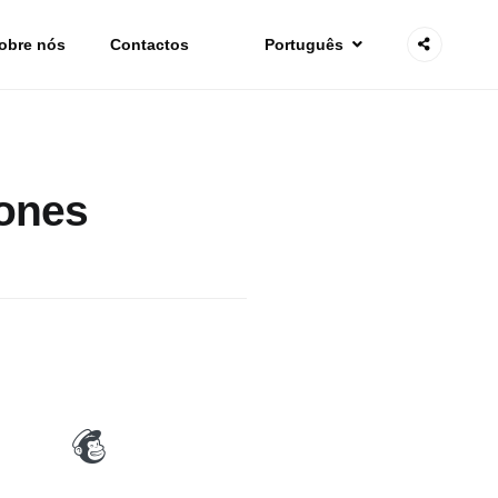
obre nós
Contactos
Português
cones