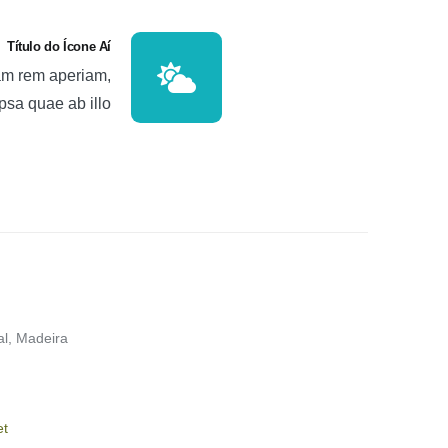
Título do Ícone Aí
am rem aperiam,
psa quae ab illo
al, Madeira
et