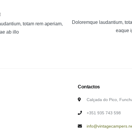
í
Doloremque laudantium, tot
udantium, totam rem aperiam,
eaque i
e ab illo
Contactos
Calçada do Pico, Funch
+351 935 743 598
info@vintagecampers.n