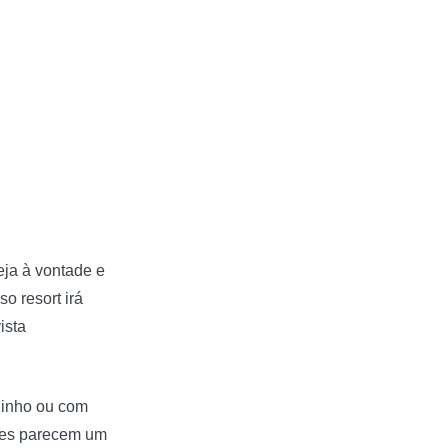
eja à vontade e
o resort irá
ista
ozinho ou com
eles parecem um