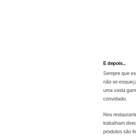
E depois...
Sempre que esti
não se esqueça
uma vasta gama
convidado.
Nos restaurant
trabalham dire
produtos são f