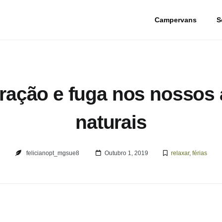
Campervans
S
eração e fuga nos nossos 
naturais
felicianopt_mgsue8
Outubro 1, 2019
relaxar
,
férias