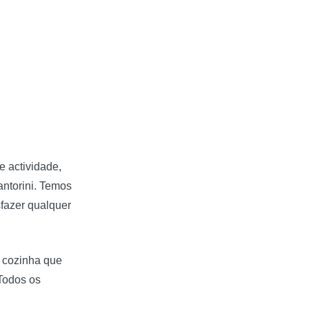
e actividade,
antorini. Temos
sfazer qualquer
e cozinha que
 Todos os