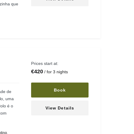
ozinha que
Prices start at:
€
420
for 3 nights
Book
ade de
olo, uma
olo é o
View Details
 com
ting
,