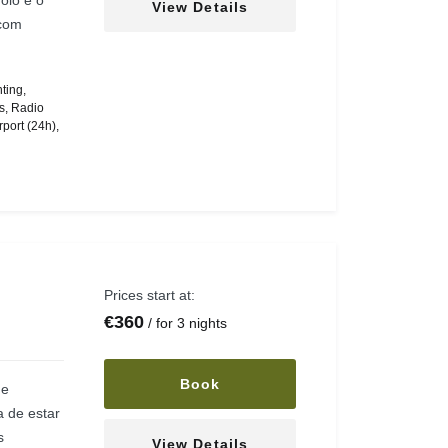
olo é o
View Details
 com
ting
,
s
,
Radio
rport (24h)
,
Prices start at:
€
360
for 3 nights
Book
 e
a de estar
s
View Details