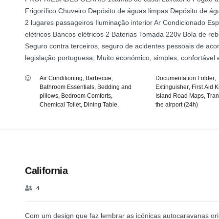
Frigorífico Chuveiro Depósito de águas limpas Depósito de ág
2 lugares passageiros Iluminação interior Ar Condicionado Es
elétricos Bancos elétricos 2 Baterias Tomada 220v Bola de re
Seguro contra terceiros, seguro de acidentes pessoais de ac
legislação portuguesa; Muito económico, simples, confortável 
Air Conditioning
,
Barbecue
,
Documentation Folder
,
Bathroom Essentials
,
Bedding and
Extinguisher
,
First Aid Ki
pillows
,
Bedroom Comforts
,
Island Road Maps
,
Tran
Chemical Toilet
,
Dining Table
,
the airport (24h)
California
4
Com um design que faz lembrar as icónicas autocaravanas ori