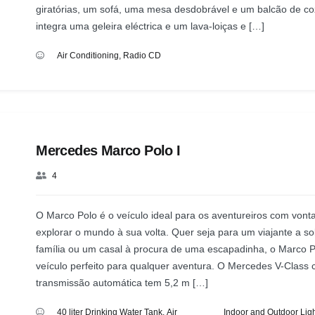
giratórias, um sofá, uma mesa desdobrável e um balcão de c
integra uma geleira eléctrica e um lava-loiças e […]
Air Conditioning
,
Radio CD
Mercedes Marco Polo I
4
O Marco Polo é o veículo ideal para os aventureiros com vont
explorar o mundo à sua volta. Quer seja para um viajante a s
família ou um casal à procura de uma escapadinha, o Marco P
veículo perfeito para qualquer aventura. O Mercedes V-Class
transmissão automática tem 5,2 m […]
40 liter Drinking Water Tank
,
Air
Indoor and Outdoor Ligh