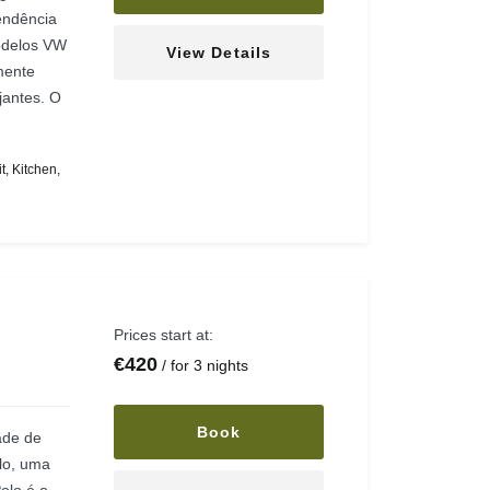
endência
odelos VW
View Details
mente
jantes. O
t
,
Kitchen
,
Prices start at:
€
420
for 3 nights
Book
ade de
olo, uma