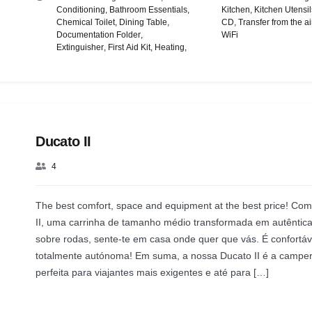
Conditioning
,
Bathroom Essentials
,
Kitchen
,
Kitchen Utensil
Chemical Toilet
,
Dining Table
,
CD
,
Transfer from the ai
Documentation Folder
,
WiFi
Extinguisher
,
First Aid Kit
,
Heating
,
Ducato II
4
The best comfort, space and equipment at the best price! Co
II, uma carrinha de tamanho médio transformada em autêntic
sobre rodas, sente-te em casa onde quer que vás. É confortáv
totalmente autónoma! Em suma, a nossa Ducato II é a campe
perfeita para viajantes mais exigentes e até para […]