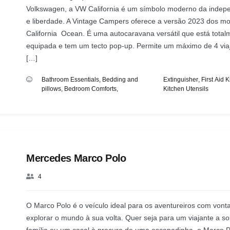
Volkswagen, a VW California é um símbolo moderno da indep
e liberdade. A Vintage Campers oferece a versão 2023 dos m
California Ocean. É uma autocaravana versátil que está total
equipada e tem um tecto pop-up. Permite um máximo de 4 via
[…]
Bathroom Essentials
,
Bedding and
Extinguisher
,
First Aid Ki
pillows
,
Bedroom Comforts
,
Kitchen Utensils
Mercedes Marco Polo
4
O Marco Polo é o veículo ideal para os aventureiros com vont
explorar o mundo à sua volta. Quer seja para um viajante a s