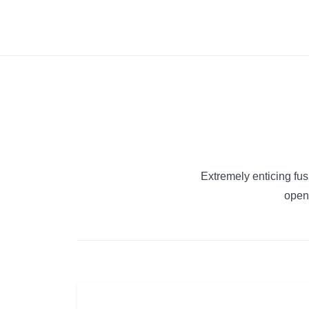
Skip
Vintage
to
Campers
content
Extremely enticing fu
open 