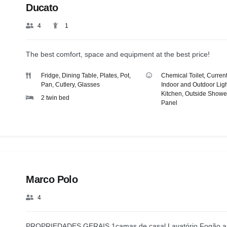
Ducato
4
1
The best comfort, space and equipment at the best price!
Fridge, Dining Table, Plates, Pot,
Chemical Toilet
,
Current
Pan, Cutlery, Glasses
Indoor and Outdoor Ligh
Kitchen
,
Outside Showe
2 twin bed
Panel
Marco Polo
4
PROPRIEDADES GERAIS 1camas de casal Lavatório Fogão a