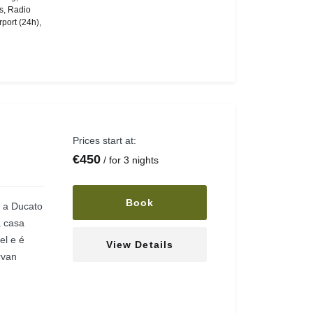
s
,
Radio
rport (24h)
,
Prices start at:
€
450
for 3 nights
Book
m a Ducato
a casa
el e é
View Details
rvan