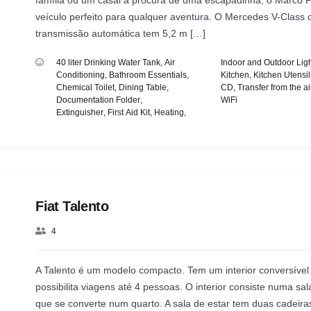
família ou um casal à procura de uma escapadinha, o Marco P
veículo perfeito para qualquer aventura. O Mercedes V-Class
transmissão automática tem 5,2 m […]
40 liter Drinking Water Tank
,
Air
Indoor and Outdoor Ligh
Conditioning
,
Bathroom Essentials
,
Kitchen
,
Kitchen Utensil
Chemical Toilet
,
Dining Table
,
CD
,
Transfer from the ai
Documentation Folder
,
WiFi
Extinguisher
,
First Aid Kit
,
Heating
,
Fiat Talento
4
A Talento é um modelo compacto. Tem um interior conversível
possibilita viagens até 4 pessoas. O interior consiste numa sal
que se converte num quarto. A sala de estar tem duas cadeira