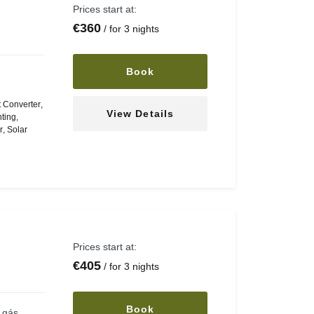
Prices start at:
€
360
for 3 nights
Book
 Converter
,
View Details
ting
,
r
,
Solar
Prices start at:
€
405
for 3 nights
Book
 gás