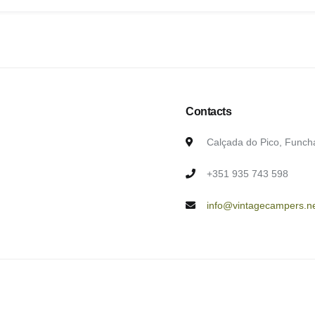
Contacts
Calçada do Pico, Funch
+351 935 743 598
info@vintagecampers.n