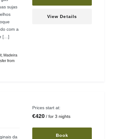
uas sujas
pelhos
View Details
boque
ordo com a
e […]
t
,
Madeira
sfer from
Prices start at:
€
420
for 3 nights
Book
ginais da